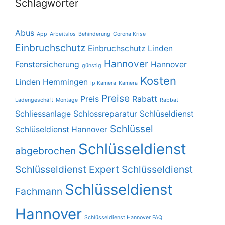
Schlagwörter
Abus
App
Arbeitslos
Behinderung
Corona Krise
Einbruchschutz
Einbruchschutz Linden
Hannover
Fenstersicherung
Hannover
günstig
Kosten
Linden
Hemmingen
Ip Kamera
Kamera
Preise
Preis
Rabatt
Ladengeschäft
Montage
Rabbat
Schliessanlage
Schlossreparatur
Schlüseldienst
Schlüssel
Schlüseldienst Hannover
Schlüsseldienst
abgebrochen
Schlüsseldienst Expert
Schlüsseldienst
Schlüsseldienst
Fachmann
Hannover
Schlüsseldienst Hannover FAQ